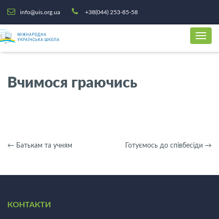
info@uis.org.ua
+38(044) 253-85-58
Вчимося граючись
←
Батькам та учням
Готуємось до співбесіди
→
КОНТАКТИ