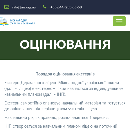
info@uis.org.ua
+38(044) 253-85-58
ОЦІНЮВАННЯ
Порядок оцінювання екстернів
Екстерн Державного ліцею Міжнародної української школи
(далі – ліцею) є екстерном, який навчається за індивідуальним
навчальним планом (далі – ІНП).
Екстерн самостійно опановує навчальний матеріал та готується
до оцінювання під керівництвом учителів ліцею.
Навчальний рік, як правило, розпочинається 1 вересня.
ІНП створюється за навчальним планом ліцею на поточний