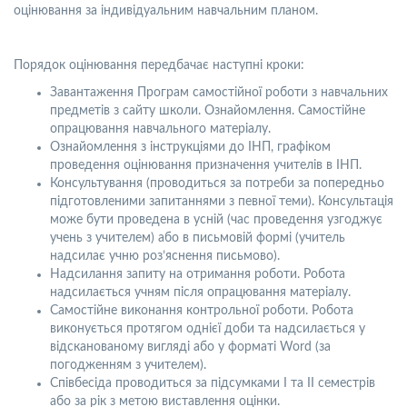
оцінювання за індивідуальним навчальним планом.
Порядок оцінювання передбачає наступні кроки:
Завантаження Програм самостійної роботи з навчальних
предметів з сайту школи. Ознайомлення. Самостійне
опрацювання навчального матеріалу.
Ознайомлення з інструкціями до ІНП, графіком
проведення оцінювання призначення учителів в ІНП.
Консультування (проводиться за потреби за попередньо
підготовленими запитаннями з певної теми). Консультація
може бути проведена в усній (час проведення узгоджує
учень з учителем) або в письмовій формі (учитель
надсилає учню роз’яснення письмово).
Надсилання запиту на отримання роботи. Робота
надсилається учням після опрацювання матеріалу.
Самостійне виконання контрольної роботи. Робота
виконується протягом однієї доби та надсилається у
відсканованому вигляді або у форматі Word (за
погодженням з учителем).
Співбесіда проводиться за підсумками І та ІІ семестрів
або за рік з метою виставлення оцінки.