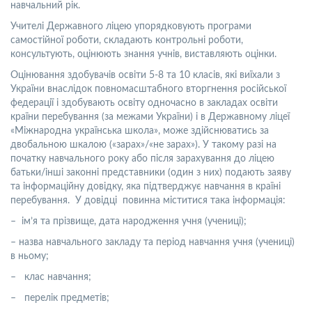
навчальний рік.
Учителі Державного ліцею упорядковують програми
самостійної роботи, складають контрольні роботи,
консультують, оцінюють знання учнів, виставляють оцінки.
Оцінювання здобувачів освіти 5-8 та 10 класів, які виїхали з
України внаслідок повномасштабного вторгнення російської
федерації і здобувають освіту одночасно в закладах освіти
країни перебування (за межами України) і в Державному ліцеї
«Міжнародна українська школа», може здійснюватись за
двобальною шкалою («зарах»/«не зарах»). У такому разі на
початку навчального року або після зарахування до ліцею
батьки/інші законні представники (один з них) подають заяву
та інформаційну довідку, яка підтверджує навчання в країні
перебування. У довідці повинна міститися така інформація:
– ім’я та прізвище, дата народження учня (учениці);
– назва навчального закладу та період навчання учня (учениці)
в ньому;
– клас навчання;
– перелік предметів;