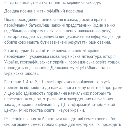
– дата видачі, печатка та підпис керівника закладу.
Довідка повинна мати офіційний переклад.
Після проходження оцінювання в закладі освіти країни
перебування батьки/інші законні представники (один з них)
(здебільшого відразу після завершення навчального року)
повторно надають довідку із вищезазначеною інформацією, де
обов’язково мають бути зазначені результати оцінювання.
З тих предметів, які діти не вивчали в школі країни
перебування (українська мова, українська література, історія
України, географія, захист України, громадянська освіта тощо),
проходять оцінювання в Державному ліцеї «Міжнародна
українська школа».
Екстерни 1-4 та 9, 11 класів проходять оцінювання з усіх
предметів відповідно до навчального плану освітньої програми
ліцею або здійснюють порівняння навчальних програм та
переведення оцінок, отриманих в закордонних навчальних
закладах країн перебування, у ДП «Інформаційно-іміджевий
центр» Міністерства освіти і науки України.
Річне оцінювання здійснюється на підставі семестрових або
скоригованих семестрових оцінок для екстернів, які проходять