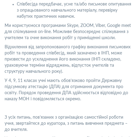
Співбесіда передбачає, усне та/або письмове опитування
з опрацьованого навчального матеріалу, перевірку
набутих практичних навичок.
Ми користуємося програмами Skype, ZOOM, Viber, Google meet
для спілкування оn-line. Можливе безпосереднє спілкування з
учителем та очне виконання робіт у приміщенні школи.
Відхилення від запропонованого графіку виконання письмових
робіт та проведення співбесід, який зазначено в ІНП, може
призвести до ускладнення його виконання (ІНП складено,
ураховуючи терміни відряджень, відпусток учителів та
структуру навчального року).
У 4, 9, 11 класах учні мають обов’язково пройти Державну
підсумкову атестацію (ДПА) для отримання документа про
освіту. Порядок проведення ДПА здійснюється відповідно до
наказу МОН і повідомляється окремо.
З усіх питань, пов’язаних з організацією самостійної роботи
учня, звертайтеся до куратора, з питань вивчення предмета –
до вчителя.