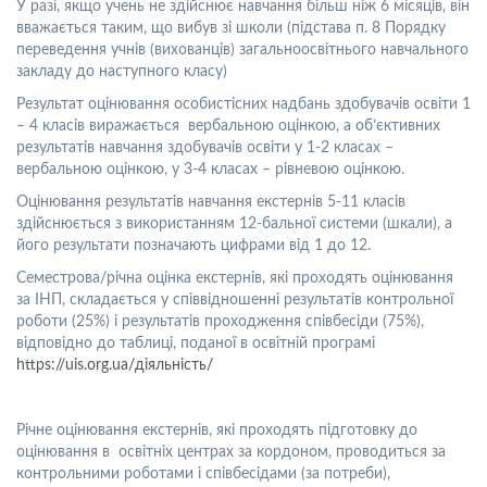
У разі, якщо учень не здійснює навчання більш ніж 6 місяців, він
вважається таким, що вибув зі школи (підстава п. 8 Порядку
переведення учнів (вихованців) загальноосвітнього навчального
закладу до наступного класу)
Результат оцінювання особистісних надбань здобувачів освіти 1
– 4 класів виражається вербальною оцінкою, а об’єктивних
результатів навчання здобувачів освіти у 1-2 класах –
вербальною оцінкою, у 3-4 класах – рівневою оцінкою.
Оцінювання результатів навчання екстернів 5-11 класів
здійснюється з використанням 12-бальної системи (шкали), а
його результати позначають цифрами від 1 до 12.
Семестрова/річна оцінка екстернів, які проходять оцінювання
за ІНП, складається у співвідношенні результатів контрольної
роботи (25%) і результатів проходження співбесіди (75%),
відповідно до таблиці, поданої в освітній програмі
https://uis.org.ua/дiяльнiсть/
Річне оцінювання екстернів, які проходять підготовку до
оцінювання в освітніх центрах за кордоном, проводиться за
контрольними роботами і співбесідами (за потреби),