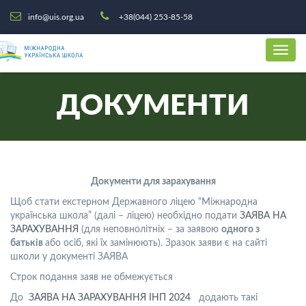
info@uis.org.ua
+38(044) 253-85-58
ДОКУМЕНТИ
Документи для зарахування
Щоб стати екстерном Державного ліцею “Міжнародна
українська школа” (далі – ліцею) необхідно подати
ЗАЯВА НА
ЗАРАХУВАННЯ
(для неповнолітніх – за заявою
одного з
батьків
або осіб, які їх замінюють). Зразок заяви є на сайті
школи у документі ЗАЯВА
Строк подання заяв не обмежується
До
ЗАЯВА НА ЗАРАХУВАННЯ ІНП 2024
додають такі