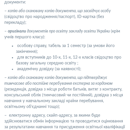
документи:
–
копію або скановану копію документа, що засвідчує особу
(свідоцтво про народження/паспорт), ID-картка (без
перекладу);
–
оригінали
документів про освіту закладу освіти України
(крім
учнів першого класу):
особову справу, табель за 1 семестр (за умови його
закінчення);
для вступників до 10-х, 11-х, 12-х класів свідоцтво про
базову загальну середню освіту ;
академічну довідку (за наявності);
–
копію або скановану копію документа, що підтверджує
тимчасове або постійне перебування екстерна за кордоном
(резиденція, довідка з місця роботи батьків, витяг з контракту,
консульський облік (тимчасовий чи постійний), довідка з місця
навчання у навчальному закладі країни перебування,
освітньому об’єднанні тощо);
– електронну адресу, скайп-адресу, за якими буде
здійснюватися обмін інформацією та проводитися оцінювання
за результатами навчання та присудження освітньої кваліфікації