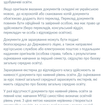
здобувачеві освіти.
Якщо оригінали вказаних документів складені не українською
мовою, до ксерокопій або сканованих копій документа
обов’язково додають його переклад
.
Переклад документів
повинен бути офіційний та завірений особою, яка має право це
здійснювати (бюро перекладів, консульський відділ,
перекладач чи особа з відповідною освітою).
Документи для зарахування можуть бути подані
безпосередньо до Державного ліцею, а також направлені
кур’єрською службою або електронною поштою з подальшим
наданням оригіналів (особова справа, табель з результатами
оцінювання навчання за перший семестр, свідоцтво про базову
загальну середню освіту).
Зарахування екстерна до відповідного класу здійснюють за
наявності документа про наявний рівень освіти. До оцінювання
за курс повної загальної середньої зараховують екстернів, які
мають свідоцтво про базову загальну середню освіту.
У разі відсутності документа про наявний рівень освіти за
певний клас навчання МУШ самостійно визначає освітній
рівень учня. З цією метою наказом керівника створюється