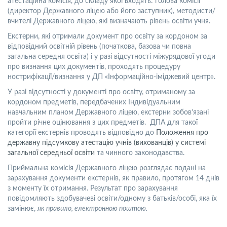
атестаційна комісія, до складу якої входять: голова комісії
(директор Державного ліцею або його заступник), методисти/
вчителі Державного ліцею, які визначають рівень освіти учня.
Екстерни, які отримали документ про освіту за кордоном за
відповідний освітній рівень (початкова, базова чи повна
загальна середня освіта) і у разі відсутності міжурядової угоди
про визнання цих документів, проходять процедуру
нострифікації/визнання у ДП «Інформаційно-іміджевий центр».
У разі відсутності у документі про освіту, отриманому за
кордоном предметів, передбачених Індивідуальним
навчальним планом Державного ліцею, екстерни зобов’язані
пройти річне оцінювання з цих предметів. ДПА для такої
категорії екстернів проводять відповідно до
Положення про
державну підсумкову атестацію учнів (вихованців) у системі
загальної середньої освіти
та чинного законодавства.
Приймальна комісія Державного ліцею розглядає подані на
зарахування документи екстернів, як правило, протягом 14 днів
з моменту їх отримання. Результат про зарахування
повідомляють здобувачеві освіти/одному з батьків/особі, яка їх
замінює,
як правило, електронною поштою.