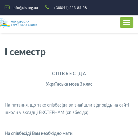
info@uis.org.ua
+38(044) 253-85-58
І семестр
С П І В Б Е С І Д А
Українська мова
3
клас
На питання, що таке співбесіда ви знайшли відповідь на сайті
школи у вкладці ЕКСТЕРНАМ (співбесіда).
На співбесіді Вам необхідно мати: